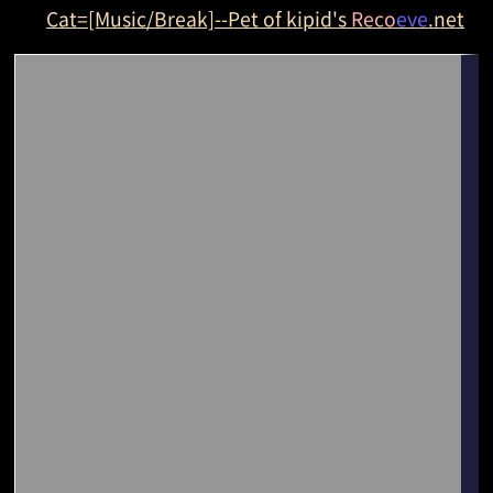
Cat=[Music/Break]--Pet of kipid's
Reco
eve
.net