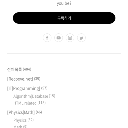
kipid's blog
Physicist, Programmer. What
you eat, how you think, and
most importantly what you
have done become who you
are. Who are you? and who will
you be?
구독하기