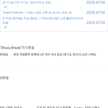
'
[Music|Break]
' 카테고리의 다른 글
야동 (야한 동영상, AV: Adult Video) 무료로 스트리밍 (Free strea
ming) 으로 보는 법 :: (How to see AV (Adult Video) streamings f
2026.02.20
or FREE!)
(0)
2025.07.18
생후 2개월 강아지 포메라니안 남아, 배변 훈련 시키기
(1)
2025.07.13
우리 집 새로운 식구 루루를 소개합니다!!!
(0)
2025.07.07
Game - 타워 디펜스 (Tower Defence by kipid) v1.0.1
(0)
Number Battles - 숫자 비교로 싸워나가면서 몹보다 내 숫자 (Lev
2025.07.06
el) 이 높으면 이기는 게임 바이브 코딩
(0)
2025.07.06
Tower Defense - 디펜스 게임 기획 및 바이브 코딩
(0)
K-Pop (케이팝), Pop (팝송), J-Pop (제이팝) 노래 플레이리스트
2025.07.02
모음
(0)
'[Music|Break]'의 다른글