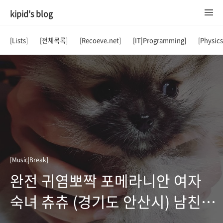
kipid's blog
[Lists]
[전체목록]
[Recoeve.net]
[IT|Programming]
[Physic
[Music|Break]
완전 귀염뽀짝 포메라니안 여자
숙녀 츄츄 (경기도 안산시) 남친
구해요.