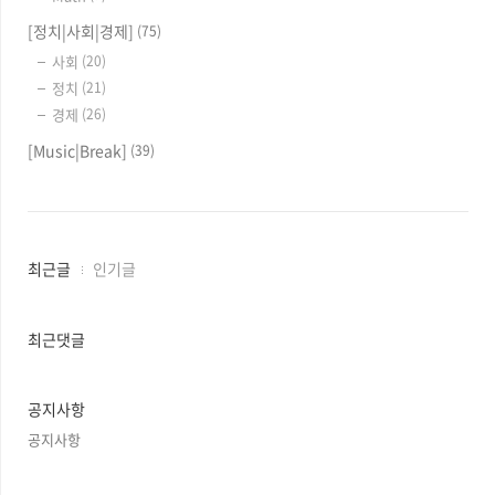
전체목록
(404)
[Recoeve.net]
(39)
[IT|Programming]
(57)
Algorithm|Database
(15)
HTML related
(115)
[Physics|Math]
(46)
Physics
(32)
Math
(9)
[정치|사회|경제]
(75)
사회
(20)
정치
(21)
경제
(26)
[Music|Break]
(39)