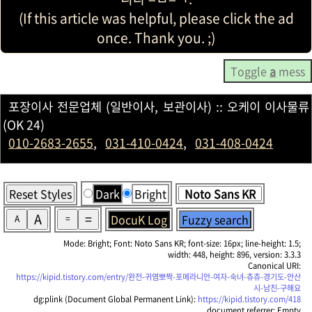
(If this article was helpful, please click the ad
once. Thank you. ;)
Toggle
a
mess
포장이사 전문업체 (일반이사, 보관이사) :: 오케이 이사물류
(OK 24)
010-2683-2655
,
031-410-0424
,
031-408-0424
Reset Styles
Dark
Bright
A
=
DocuK Log
Fuzzy search
A
=
Mode: Bright; Font: Noto Sans KR; font-size: 16px; line-height: 1.5;
width: 448, height: 896, version: 3.3.3
Canonical URI:
https://kipid.tistory.com/entry/완전-귀염뽀짝-포메라니안-여자-숙녀-츄츄-경기도-안산
시-남친-구해요
dg:plink (Document Global Permanent Link):
https://kipid.tistory.com/418
document.referrer: Empty