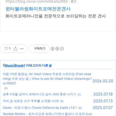
07
07
07
07
07
07
07
07
07
07
07
07
07
07
07
07
07
07
07
07
07
07
07
07
08
08
08
08
08
08
08
8/7/2026, 5:28:09 PM
/08
/09
/10
/11
/12
/13
/14
/15
/16
/17
/18
/19
/20
/21
/22
/23
/24
/25
/26
/27
/28
/29
/30
/31
/01
/02
/03
/04
/05
/06
/07
수
목
금
토
일
월
화
수
목
금
토
일
월
화
수
목
금
토
일
월
화
수
목
금
토
일
월
화
수
목
금
http://m.coupang.com
광고
포메라니안 쿠팡 꼼꼼히 엄선한 안
심 원료
포메라니안, 관절, 피부, 눈물까지 섬세
한 건강 관리를 쿠팡에서.
https://blog.naver.com/wldbwls2983
광고
윈터블라썸화이트포메전문견사
화이트포메라니안을 전문적으로 브리딩하는 전문 견사
1
구독하기