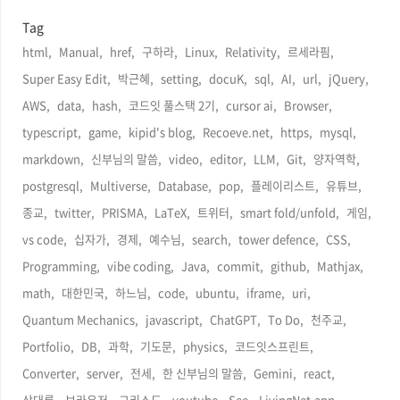
9
10
11
12
13
14
15
r
16
17
18
19
20
21
22
23
24
25
26
27
28
29
30
31
방
Total
Today :
문
자
Yesterday :
수
Tag
html,
Manual,
href,
구하라,
Linux,
Relativity,
르세라핌,
Super Easy Edit,
박근혜,
setting,
docuK,
sql,
AI,
url,
jQuery,
AWS,
data,
hash,
코드잇 풀스택 2기,
cursor ai,
Browser,
typescript,
game,
kipid's blog,
Recoeve.net,
https,
mysql,
markdown,
신부님의 말씀,
video,
editor,
LLM,
Git,
양자역학,
postgresql,
Multiverse,
Database,
pop,
플레이리스트,
유튜브,