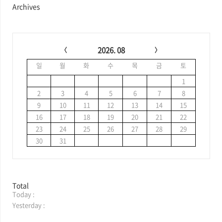
최
최근글
인기글
근
글
과
최근댓글
인
기
글
공지사항
공지사항
Archives
C
a
2026. 08
l
일
월
화
수
목
금
토
e
n
1
d
2
3
4
5
6
7
8
a