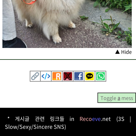
▲ Hide
Toggle
a
mess
* 게시글 관련 링크들 in
Reco
eve
.net (3S |
Slow/Sexy/Sincere SNS)