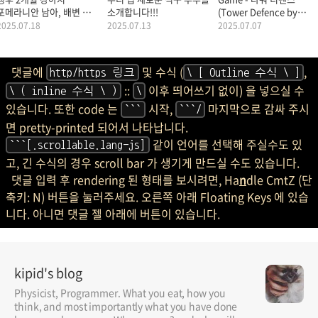
현재글
완전 귀염뽀짝 포메라니안 여자 숙녀 츄츄 (경기도 안산시) 남친 구해요.
관련글
생후 2개월 강아지
우리 집 새로운 식구 루루를
Game - 타워 디펜스
포메라니안 남아, 배변 훈련
소개합니다!!!
(Tower Defence by
시키기
kipid) v1.0.1
2025.07.18
2025.07.13
2025.07.07
댓글에
및 수식 (
,
http/https 링크
\ [ Outline 수식 \ ]
::
이후 띄어쓰기 없이) 을 넣으실 수
\ ( inline 수식 \ )
\
있습니다. 또한 code 는
시작,
마지막으로 감싸 주시
```
```/
면 pretty-printed 되어서 나타납니다.
같이 언어를 선택해 주실수도 있
```[.scrollable.lang-js]