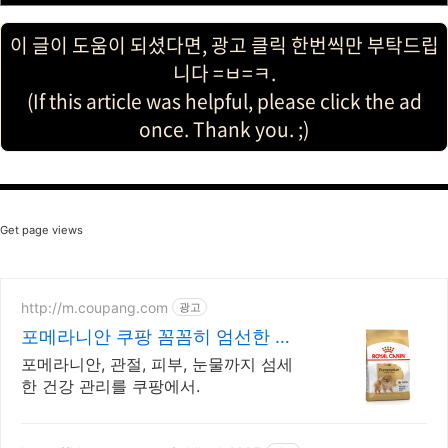
이 글이 도움이 되셨다면, 광고 클릭 한번씩만 부탁드립
니다 =ㅂ=ㅋ.
(If this article was helpful, please click the ad
once. Thank you. ;)
236
159
151
149
147
145
134
126
125
125
124
122
122
120
117
105
103
93
89
89
89
83
80
73
67
66
66
62
60
55
55