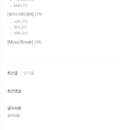
Math
(9)
[정치|사회|경제]
(75)
사회
(20)
정치
(21)
경제
(26)
[Music|Break]
(39)
최
최근글
인기글
근
글
과
인
최근댓글
기
글
공지사항
공지사항