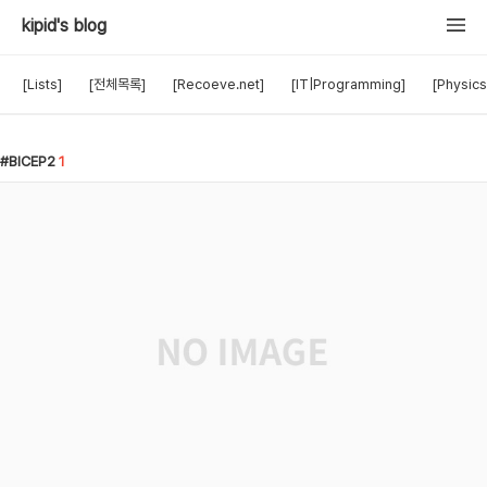
kipid's blog
[Lists]
[전체목록]
[Recoeve.net]
[IT|Programming]
[Physics
BICEP2
1