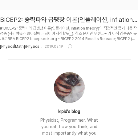
BICEP2: 중력파와 급팽창 이론(인플레이션, inflation
theory)의 직접적인 증거
# BICEP2: 중력파와 급팽창 이론(인플레이션, inflation theory)의 직접적인 증거 내용 작
성중 (시간여유가 많아질때나 되어야 시작할듯;;;). 참조 문서만 우선... 뭔가 아직 검증중인듯
. ## RRA BICEP2 bicepkeck.org - BICEP2 2014 Results Release; BICEP2 (만
원경 이름이긴 한데 뭐의 약자지?) 의 논문과 관련 자료들. BICEP2 2014 I: Detection of
[Physics|Math]/Physics
2019.02.19
B-mode Polarization at Degree Angular Scales. 논문은 Nature에 투고했고 심사
중인듯. 기자회견으로 미리 언론에 자신들의 실험결과를 공표. ExtraD's blog - BICEP2
중력파 검출, 2014-03-19; 이번 중력파 및 ..
kipid's blog
Physicist, Programmer. What
you eat, how you think, and
most importantly what you