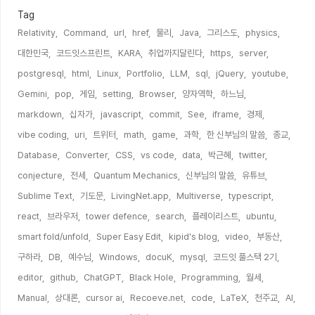
Tag
Relativity,
Command,
url,
href,
물리,
Java,
그리스도,
physics,
대한민국,
코드잇스프린트,
KARA,
취업까지달린다,
https,
server,
postgresql,
html,
Linux,
Portfolio,
LLM,
sql,
jQuery,
youtube,
Gemini,
pop,
게임,
setting,
Browser,
양자역학,
하느님,
markdown,
십자가,
javascript,
commit,
See,
iframe,
경제,
vibe coding,
uri,
트위터,
math,
game,
과학,
한 신부님의 말씀,
종교,
Database,
Converter,
CSS,
vs code,
data,
박근혜,
twitter,
conjecture,
전세,
Quantum Mechanics,
신부님의 말씀,
유튜브,
Sublime Text,
기도문,
LivingNet.app,
Multiverse,
typescript,
react,
브라우저,
tower defence,
search,
플레이리스트,
ubuntu,
smart fold/unfold,
Super Easy Edit,
kipid's blog,
video,
부동산,
구하라,
DB,
예수님,
Windows,
docuK,
mysql,
코드잇 풀스택 2기,
editor,
github,
ChatGPT,
Black Hole,
Programming,
월세,
Manual,
상대론,
cursor ai,
Recoeve.net,
code,
LaTeX,
천주교,
AI,