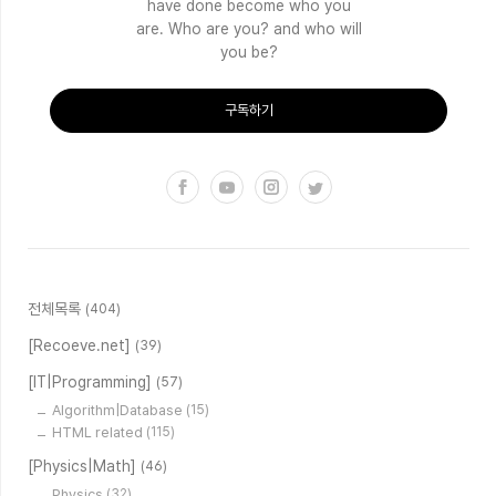
have done become who you
are. Who are you? and who will
you be?
구독하기
전체목록
(404)
[Recoeve.net]
(39)
[IT|Programming]
(57)
Algorithm|Database
(15)
HTML related
(115)
[Physics|Math]
(46)
Physics
(32)