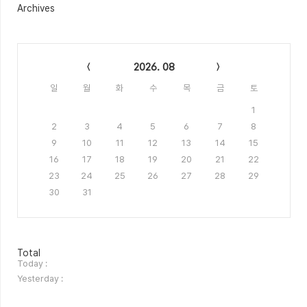
Archives
Calendar
2026. 08
일
월
화
수
목
금
토
1
2
3
4
5
6
7
8
9
10
11
12
13
14
15
16
17
18
19
20
21
22
23
24
25
26
27
28
29
30
31
방
Total
문
Today :
자
Yesterday :
수