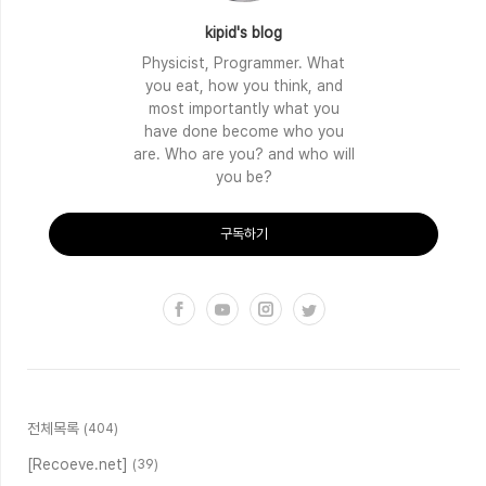
kipid's blog
Physicist, Programmer. What
you eat, how you think, and
most importantly what you
have done become who you
are. Who are you? and who will
you be?
구독하기
전체목록
(404)
[Recoeve.net]
(39)