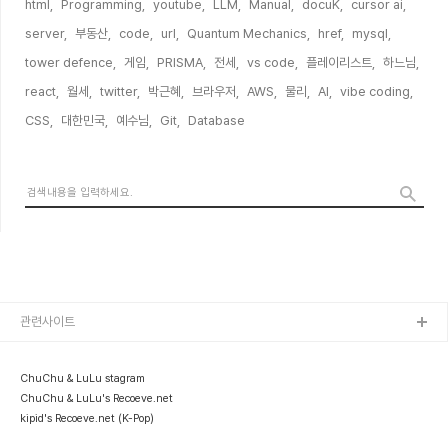
html,
Programming,
youtube,
LLM,
Manual,
docuK,
cursor ai,
server,
부동산,
code,
url,
Quantum Mechanics,
href,
mysql,
tower defence,
게임,
PRISMA,
전세,
vs code,
플레이리스트,
하느님,
react,
월세,
twitter,
박근혜,
브라우저,
AWS,
물리,
AI,
vibe coding,
CSS,
대한민국,
예수님,
Git,
Database,
관련사이트
ChuChu & LuLu stagram
ChuChu & LuLu's Recoeve.net
kipid's Recoeve.net (K-Pop)