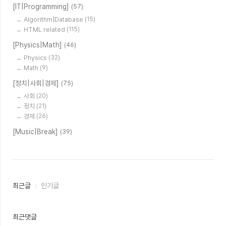
[IT|Programming]
(57)
Algorithm|Database
(15)
HTML related
(115)
[Physics|Math]
(46)
Physics
(32)
Math
(9)
[정치|사회|경제]
(75)
사회
(20)
정치
(21)
경제
(26)
[Music|Break]
(39)
최
최근글
인기글
근
글
과
인
최근댓글
기