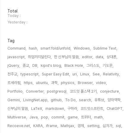
방
Total
문
Today :
자
Yesterday :
수
Tag
Command,
hash,
smart fold/unfold,
Windows,
Sublime Text,
javascript,
취업까지달린다,
한 신부님의 말씀,
editor,
data,
상대론,
jQuery,
종교,
DB,
kipid's blog,
Black Hole,
그리스도,
기도문,
천주교,
typescript,
Super Easy Edit,
uri,
Linux,
See,
Relativity,
르세라핌,
https,
ubuntu,
과학,
physics,
Browser,
video,
Portfolio,
Converter,
postgresql,
코드잇 풀스택 2기,
conjecture,
Gemini,
LivingNet.app,
github,
To Do,
search,
유튜브,
양자역학,
신부님의 말씀,
LaTeX,
markdown,
구하라,
코드잇스프린트,
ChatGPT,
Multiverse,
Java,
pop,
commit,
game,
트위터,
math,
Recoeve.net,
KARA,
iframe,
Mathjax,
경제,
setting,
십자가,
sql,