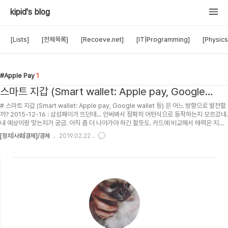
kipid's blog
[Lists]
[전체목록]
[Recoeve.net]
[IT|Programming]
[Physics
Apple Pay
1
스마트 지갑 (Smart wallet: Apple pay, Google
wallet 등) 은 어느 방향으로 발전할까?
# 스마트 지갑 (Smart wallet: Apple pay, Google wallet 등) 은 어느 방향으로 발전할
까? 2015-12-16 : 삼성페이가 뜨던데... 안써봐서 정확히 어떤식으로 동작하는지 모르겄네.
내 예상이랑 맞는지가 궁금. 아직 좀 더 나아가야 하긴 할듯도. 카드에 비교해서 매력은 지문
인식으로 보안 조금 높인거랑, 따로 카드 안들고 다녀도 된다 정도? 그런데 따로 카드 안들고
[정치|사회|경제]/경제
2019.02.22
다녀도 된다는 성립이 안되는게... 인프라가 없잖아 ㅡㅡ. 전체 어느 매장이든 삼성페이가 된
다고 해야 카드를 놓고 다닐텐데... 그냥 카드 꺼내 계산하는거에 비해 매력이 없는데... 가계
부앱 연동해주라니깐... 또 하드웨어에만 집중한듯? 소프트웨어 좀 잘 만들어서 하면 시장 먹
을 수 있을거 같은데, 안타깝네. ..