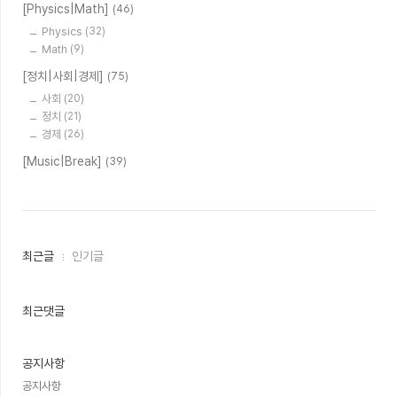
[Physics|Math]
(46)
Physics
(32)
Math
(9)
[정치|사회|경제]
(75)
사회
(20)
정치
(21)
경제
(26)
[Music|Break]
(39)
최
최근글
인기글
근
글
과
인
최근댓글
기
글
공지사항
공지사항