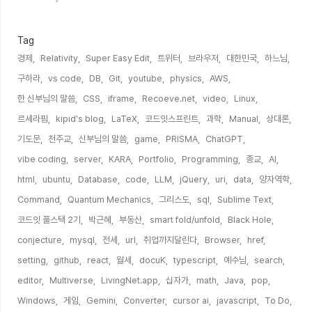
수
Tag
경제,
Relativity,
Super Easy Edit,
트위터,
브라우저,
대한민국,
하느님,
구하라,
vs code,
DB,
Git,
youtube,
physics,
AWS,
한 신부님의 말씀,
CSS,
iframe,
Recoeve.net,
video,
Linux,
르세라핌,
kipid's blog,
LaTeX,
코드잇스프린트,
과학,
Manual,
상대론,
기도문,
천주교,
신부님의 말씀,
game,
PRISMA,
ChatGPT,
vibe coding,
server,
KARA,
Portfolio,
Programming,
종교,
AI,
html,
ubuntu,
Database,
code,
LLM,
jQuery,
uri,
data,
양자역학,
Command,
Quantum Mechanics,
그리스도,
sql,
Sublime Text,
코드잇 풀스택 2기,
박근혜,
부동산,
smart fold/unfold,
Black Hole,
conjecture,
mysql,
전세,
url,
취업까지달린다,
Browser,
href,
setting,
github,
react,
월세,
docuK,
typescript,
예수님,
search,
editor,
Multiverse,
LivingNet.app,
십자가,
math,
Java,
pop,
Windows,
게임,
Gemini,
Converter,
cursor ai,
javascript,
To Do,