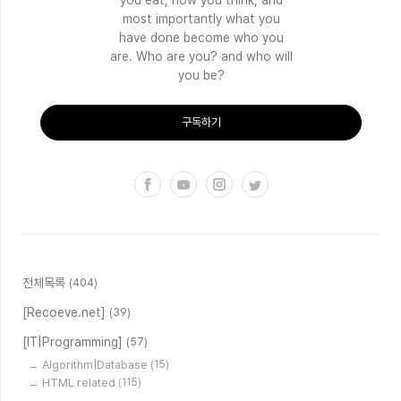
most importantly what you
have done become who you
are. Who are you? and who will
you be?
구독하기
전체목록
(404)
[Recoeve.net]
(39)
[IT|Programming]
(57)
Algorithm|Database
(15)
HTML related
(115)