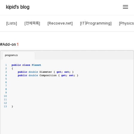
kipid's blog
[Lists]
[전체목록]
[Recoeve.net]
[IT|Programming]
[Physics
Add-on
1