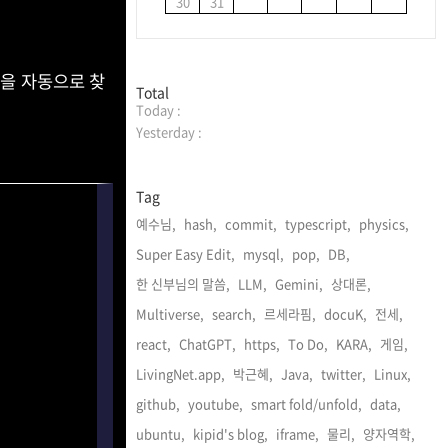
30
31
 을 자동으로 찾
방
Total
Today :
문
자
Yesterday :
수
Tag
예수님,
hash,
commit,
typescript,
physics,
Super Easy Edit,
mysql,
pop,
DB,
한 신부님의 말씀,
LLM,
Gemini,
상대론,
Multiverse,
search,
르세라핌,
docuK,
전세,
react,
ChatGPT,
https,
To Do,
KARA,
게임,
LivingNet.app,
박근혜,
Java,
twitter,
Linux,
github,
youtube,
smart fold/unfold,
data,
ubuntu,
kipid's blog,
iframe,
물리,
양자역학,