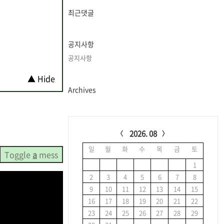
글
과
최근댓글
인
기
글
공지사항
공지사항
▲ Hide
Archives
C
a
2026. 08
l
일
월
화
수
목
금
토
e
Toggle
a
mess
n
1
d
2
3
4
5
6
7
8
a
9
10
11
12
13
14
15
r
16
17
18
19
20
21
22
23
24
25
26
27
28
29