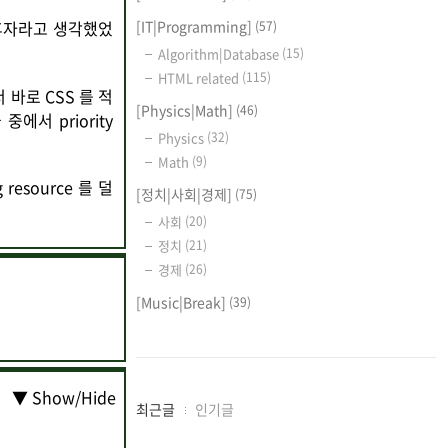
[IT|Programming]
연히 후자라고 생각했었
(57)
Algorithm|Database
(15)
HTML related
(115)
 바로 CSS 를 적
[Physics|Math]
(46)
에서 priority
Physics
(32)
Math
(9)
resource 를 덜
[정치|사회|경제]
(75)
사회
(20)
정치
(21)
경제
(26)
[Music|Break]
(39)
▼ Show/Hide
최
최근글
인기글
근