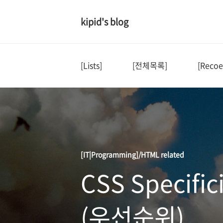
kipid's blog
[Lists]
[전체목록]
[Recoe
[IT|Programming]/HTML related
CSS Specifici
(우선순위)